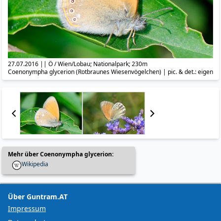
27.07.2016 || Ö / Wien/Lobau; Nationalpark; 230m
Coenonympha glycerion (Rotbraunes Wiesenvögelchen) | pic. & det.: eigen
Mehr über Coenonympha glycerion:
Wikipedia
Über Guntram.AT
Impressum