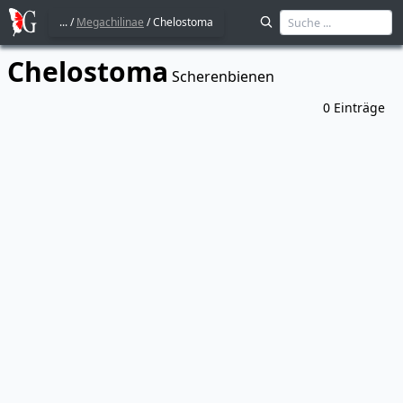
...
/
Megachilinae
/
Chelostoma
Chelostoma
Scherenbienen
0
Einträge