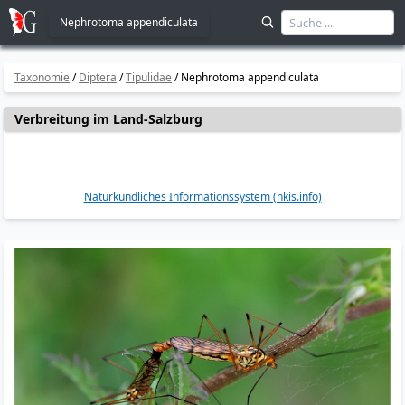
Nephrotoma appendiculata
Taxonomie
/
Diptera
/
Tipulidae
/
Nephrotoma appendiculata
Verbreitung im Land-Salzburg
Naturkundliches Informationssystem (nkis.info)