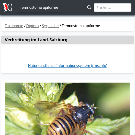
Temnostoma apiforme
Taxonomie
/
Diptera
/
Syrphidae
/
Temnostoma apiforme
Verbreitung im Land-Salzburg
Naturkundliches Informationssystem (nkis.info)